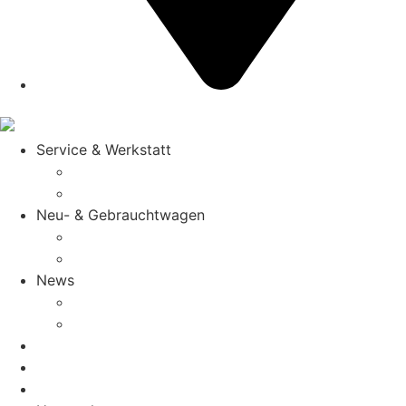
Merzig
Service & Werkstatt
Saarlouis
Merzig
Neu- & Gebrauchtwagen
Saarlouis
Merzig
News
Saarlouis
Merzig
Mietwagen
Wohnmobil-Reparaturen
Karriere