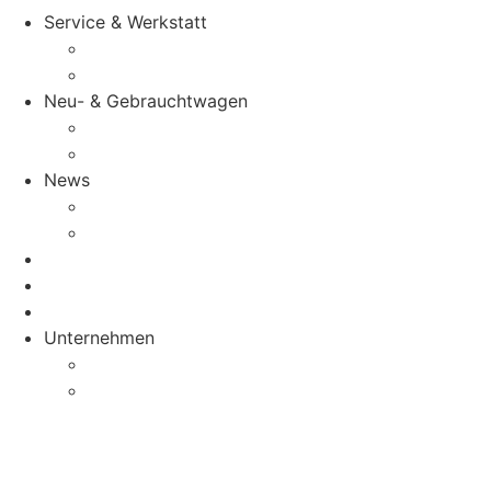
Service & Werkstatt
Saarlouis
Merzig
Neu- & Gebrauchtwagen
Saarlouis
Merzig
News
Saarlouis
Merzig
Mietwagen
Wohnmobil-Reparaturen
Karriere
Unternehmen
Saarlouis
Merzig