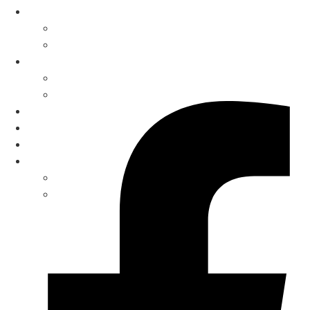
Neu- & Gebrauchtwagen
Saarlouis
Merzig
News
Saarlouis
Merzig
Mietwagen
Wohnmobil-Reparaturen
Karriere
Unternehmen
Saarlouis
Merzig