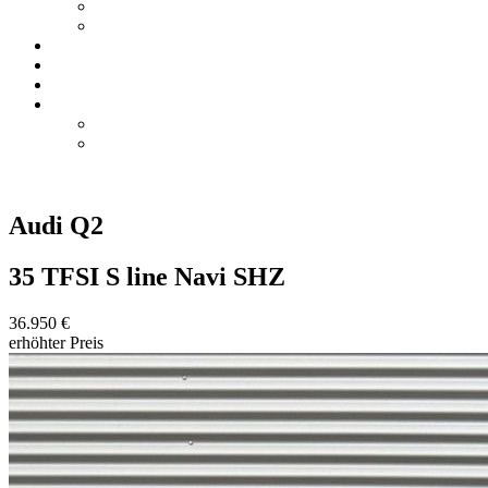
Saarlouis
Merzig
Mietwagen
Wohnmobil-Reparaturen
Karriere
Unternehmen
Saarlouis
Merzig
Audi
Q2
35 TFSI S line Navi SHZ
36.950 €
erhöhter Preis