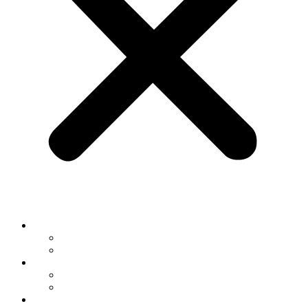
Service & Werkstatt
Saarlouis
Merzig
Neu- & Gebrauchtwagen
Saarlouis
Merzig
News