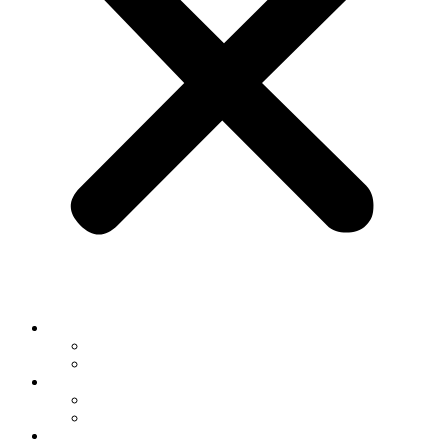
Service & Werkstatt
Saarlouis
Merzig
Neu- & Gebrauchtwagen
Saarlouis
Merzig
News