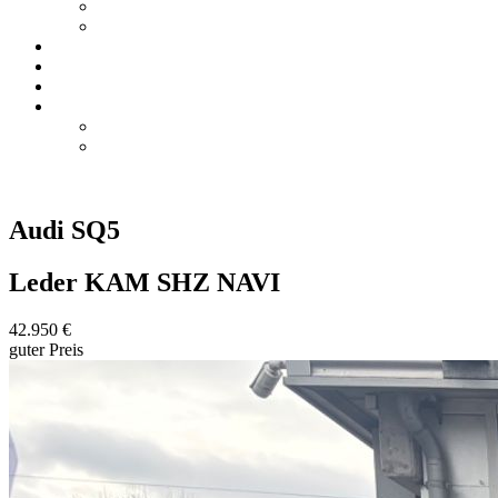
Saarlouis
Merzig
Mietwagen
Wohnmobil-Reparaturen
Karriere
Unternehmen
Saarlouis
Merzig
Audi
SQ5
Leder KAM SHZ NAVI
42.950 €
guter Preis